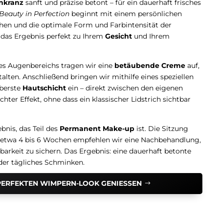
nkranz
sanft und präzise betont – für ein dauerhaft frisches
Beauty in Perfection
beginnt mit einem persönlichen
hen und die optimale Form und Farbintensität der
s das Ergebnis perfekt zu Ihrem
Gesicht
und Ihrem
es Augenbereichs tragen wir eine
betäubende Creme
auf,
ten. Anschließend bringen wir mithilfe eines speziellen
oberste
Hautschicht
ein – direkt zwischen den eigenen
ter Effekt, ohne dass ein klassischer Lidstrich sichtbar
bnis, das Teil des
Permanent Make-up
ist. Die Sitzung
h etwa 4 bis 6 Wochen empfehlen wir eine Nachbehandlung,
arkeit zu sichern. Das Ergebnis: eine dauerhaft betonte
er tägliches Schminken.
PERFEKTEN WIMPERN-LOOK GENIESSEN