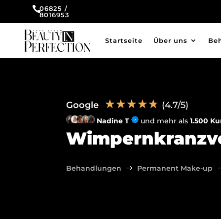

06825 /
8016953
Startseite
Über uns
Be
☆
☆
☆
☆
☆
Google
(4.7/5)
Nadine T
und mehr als
1.500 K
Wimpernkranzver
Behandlungen
Permanent Make-up
$