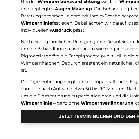
Bei der
Wimpernkranzverdichtung
wird Ihr
Wimper
und gepflegtes
Augen Make-up
. Die Behandlung bei
Beratungsgespräch, in dem wir Ihre Wünsche besprec
Wimpernlinie
festlegen. Dabei achten wir darauf, das
individuellen
Ausdruck
passt.
Nach einer gründlichen Reinigung und Desinfektion d
um die Behandlung so angenehm wie möglich zu gestal
Pigmentiergeräts die Farbpigmente punktuell in die 
Wimpernhärchen. Dadurch entsteht ein natürlicher, dich
ist.
Die Pigmentierung sorgt für ein langanhaltendes Erge
dauert je nach Aufwand etwa 60 bis 90 Minuten. Nac
um die Pigmentierung zu perfektionieren und die Haltb
Wimpernlinie
– ganz ohne
Wimpernverlängerung
od
JETZT TERMIN BUCHEN UND DEN 