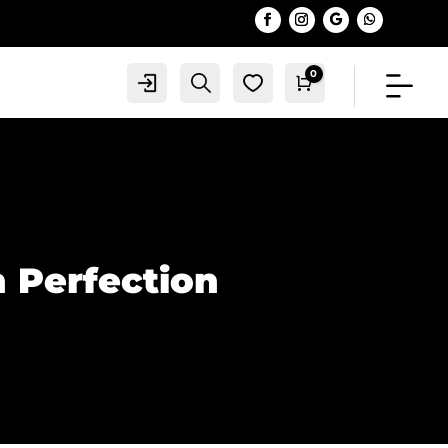
0
Account
Search
0
Warenkorb
0,00
€
 Perfection