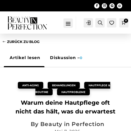
0
Account
Search
Wa
ZURÜCK ZU BLOG
Artikel lesen
Diskussion –
0
ANTI-AGING
,
BEHANDLUNGEN
,
HAUTPFLEGE &
ROUTINE
,
HAUTPROBLEME
Warum deine Hautpflege oft
nicht das hält, was du erwartest
By
Beauty in Perfection