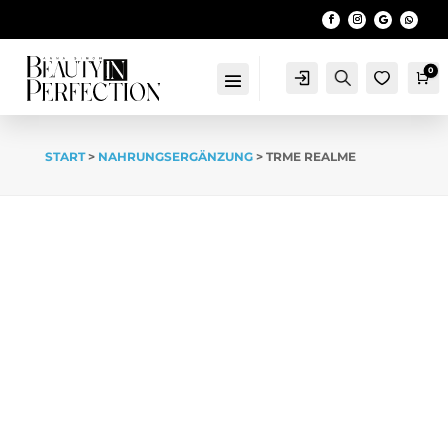
0
Account
Search
Wa
START
>
NAHRUNGSERGÄNZUNG
> TRME REALME