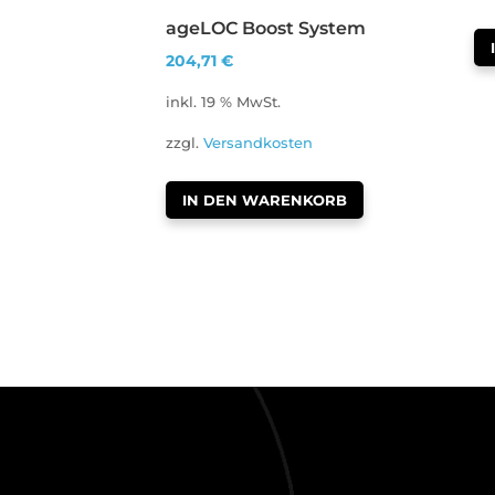
ageLOC Boost System
204,71
€
inkl. 19 % MwSt.
zzgl.
Versandkosten
IN DEN WARENKORB