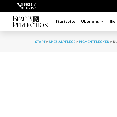

06825 /
8016953
Startseite
Über uns
Be
START
>
SPEZIALPFLEGE
>
PIGMENTFLECKEN
> N