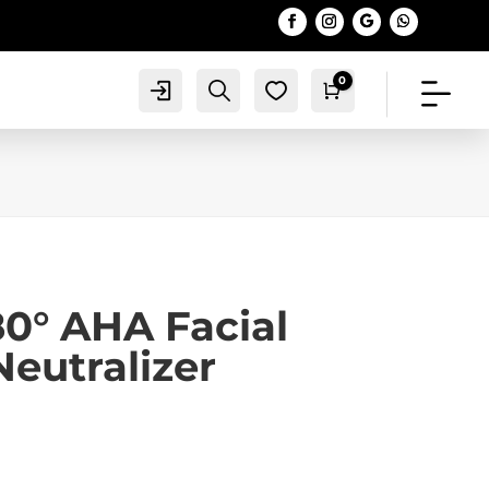
0
Account
Search
0
Warenkorb
0,00
€
80° AHA Facial
Neutralizer