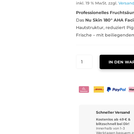
inkl. 19 % MwSt.
zzgl.
Versan
Professionelles Fruchtsäu
Das
Nu Skin 180° AHA Faci
Hautstruktur, reduziert P
Frische – mit beiliegendem
NU
IN DEN WA
SKIN
180°
AHA
FACIAL
PEEL
AND
NEUTRALIZER
Schneller Versand
MENGE
Kostenlos ab 49 € &
blitzschnell bei Dir!
Innerhalb von 1–3
Werktagen bequem z