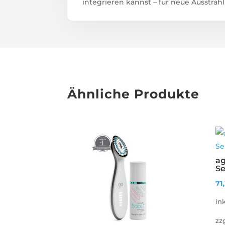
integrieren kannst – für neue Ausstrah
Ähnliche Produkte
ag
S
71
in
zz