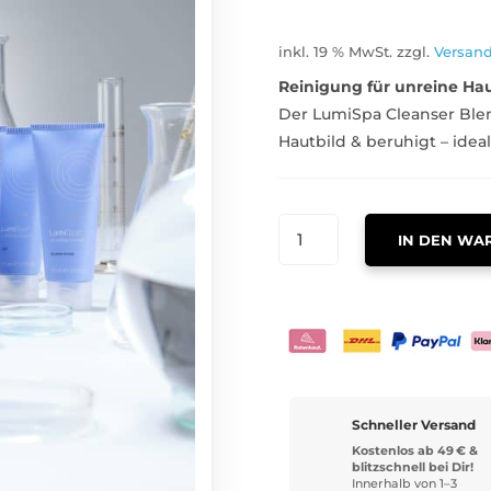
inkl. 19 % MwSt.
zzgl.
Versan
Reinigung für unreine Ha
Der LumiSpa Cleanser Blem
Hautbild & beruhigt – idea
AGELOC
IN DEN WA
LUMISPA
ACTIVATING
CLEANSER
FOR
BLEMISH
PRONE
SKIN
Schneller Versand
MENGE
Kostenlos ab 49 € &
blitzschnell bei Dir!
Innerhalb von 1–3