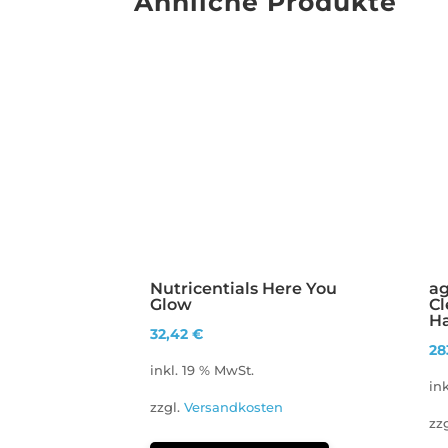
Ähnliche Produkte
Nutricentials Here You
a
Glow
Cl
H
32,42
€
28
inkl. 19 % MwSt.
in
zzgl.
Versandkosten
zz