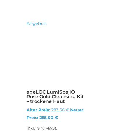
Angebot!
ageLOC LumiSpa iO
Rose Gold Cleansing Kit
– trockene Haut
Ursprünglicher
Alter Preis:
283,36
€
Neuer
Aktueller
Preis
Preis:
255,00
€
Preis
war:
inkl. 19 % MwSt.