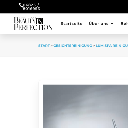

06825 /
8016953
Startseite
Über uns
Be
START
>
GESICHTSREINIGUNG
>
LUMISPA REINIG