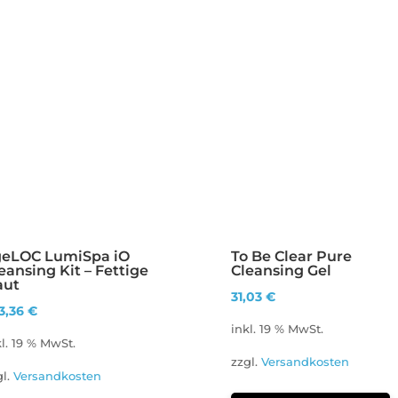
geLOC LumiSpa iO
To Be Clear Pure
eansing Kit – Fettige
Cleansing Gel
aut
31,03
€
3,36
€
inkl. 19 % MwSt.
kl. 19 % MwSt.
zzgl.
Versandkosten
gl.
Versandkosten