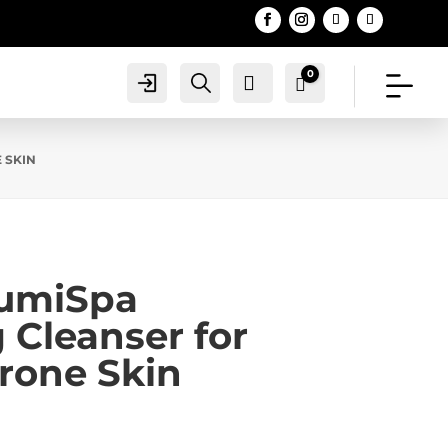
0
Account
Search
0
Warenkorb
0,00
€
 SKIN
umiSpa
 Cleanser for
rone Skin