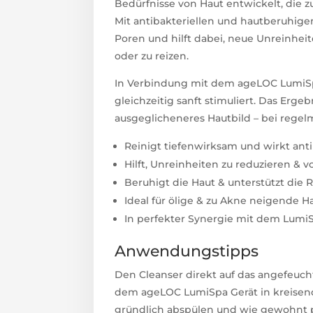
Bedürfnisse von Haut entwickelt, die z
Mit antibakteriellen und hautberuhigen
Poren und hilft dabei, neue Unreinhei
oder zu reizen.
In Verbindung mit dem ageLOC LumiSpa
gleichzeitig sanft stimuliert. Das Ergeb
ausgeglicheneres Hautbild – bei reg
Reinigt tiefenwirksam und wirkt anti
Hilft, Unreinheiten zu reduzieren &
Beruhigt die Haut & unterstützt die 

Ideal für ölige & zu Akne neigende H
In perfekter Synergie mit dem Lumi
Anwendungstipps
Den Cleanser direkt auf das angefeucht
dem ageLOC LumiSpa Gerät in kreis
gründlich abspülen und wie gewohnt 