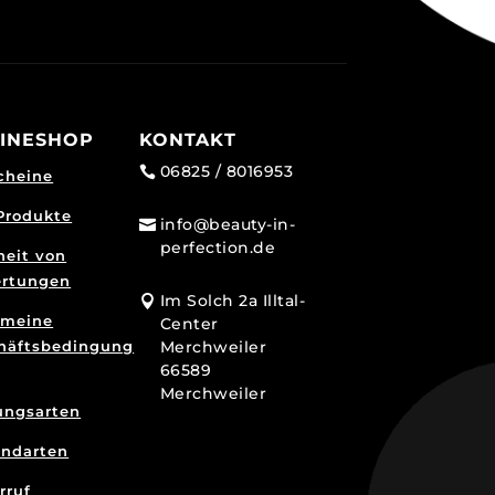
INESHOP
KONTAKT
06825 / 8016953

cheine
 Produkte
info@beauty-in-

perfection.de
heit von
rtungen
Im Solch 2a Illtal-

emeine
Center
häftsbedingung
Merchweiler
66589
Merchweiler
ungsarten
andarten
rruf