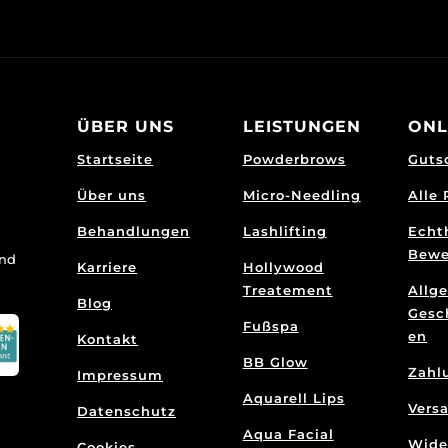
ÜBER UNS
LEISTUNGEN
ONL
Startseite
Powderbrows
Guts
Über uns
Micro-Needling
Alle
Behandlungen
Lashlifting
Echt
Bewe
und
Karriere
Hollywood
Treatement
Allg
Blog
Gesc
Fußspa
en
Kontakt
BB Glow
Zahl
Impressum
Aquarell Lips
Vers
Datenschutz
Aqua Facial
Wide
Cookies