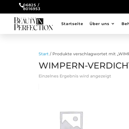

06825 /
8016953
Startseite
Über uns
Be
Start
/ Produkte verschlagwortet mit „W
WIMPERN-VERDIC
Einzelnes Ergebnis wird angezeigt