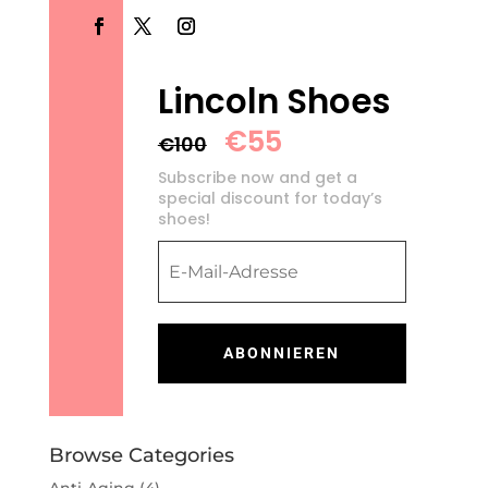
Lincoln Shoes
€55
€100
Subscribe now and get a
special discount for today’s
shoes!
ABONNIEREN
Browse Categories
Anti-Aging
(4)