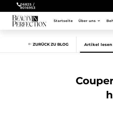

06825 /
8016953
Startseite
Über uns
Be
ZURÜCK ZU BLOG
Artikel lesen
Couper
h