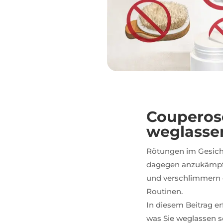
Couperos
weglassen
Rötungen im Gesicht
dagegen anzukämpf
und verschlimmern d
Routinen.
In diesem Beitrag e
was Sie weglassen s