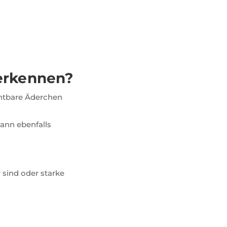
erkennen?
chtbare Äderchen
kann ebenfalls
 sind oder starke
e