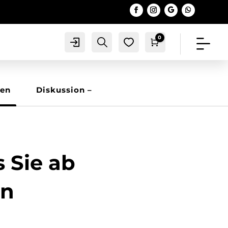
0
Account
Search
0
Warenkorb
0,00
€
sen
Diskussion –
 Sie ab
en