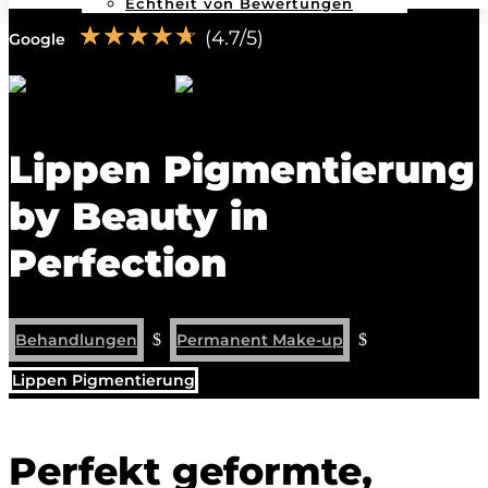
Echtheit von Bewertungen
☆
☆
☆
☆
☆
(4.7/5)
Google
Nadine T
und mehr als
1.500 Kunden
vertrauen
Anna Simon
Lippen Pigmentierung
by Beauty in
Perfection
Behandlungen
$
Permanent Make-up
$
Lippen Pigmentierung
Perfekt geformte,