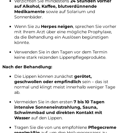
Verzichten Sie mindestens
24 Stunden vorher
auf Alkohol, Kaffee, blutverdünnende
Medikamente
sowie auf Solarium und
Sonnenbäder.
Wenn Sie zu
Herpes neigen
, sprechen Sie vorher
mit Ihrem Arzt über eine mögliche Prophylaxe,
da die Behandlung ein Auslösen begünstigen
könnte.
Verwenden Sie in den Tagen vor dem Termin
keine stark reizenden Lippenpflegeprodukte.
Nach der Behandlung:
Die Lippen können zunächst
gerötet,
geschwollen oder empfindlich
sein – das ist
normal und klingt meist innerhalb weniger Tage
ab.
Vermeiden Sie in den ersten
7 bis 10 Tagen
intensive Sonneneinstrahlung, Sauna,
Schwimmbad und direkten Kontakt mit
Wasser
auf den Lippen.
Tragen Sie die von uns empfohlene
Pflegecreme
regelmäßig
auf, um den Heilungsprozess zu