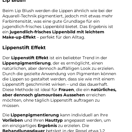
Lip Blush
Beim Lip Blush werden die Lippen ähnlich wie bei der
Aquarell-Technik pigmentiert, jedoch mit etwas mehr
Farbintensität, was eine gute Grundlage für ein
jugendlich-frisches Lippenbild bietet. Das Ergebnis ist
ein
jugendlich-frisches Lippenbild mit leichtem
Make-up-Effekt
– perfekt für den Alltag.
Lippenstift Effekt
Der
Lippenstift Effekt
ist ein beliebter Trend in der
Lippenpigmentierung
, der es ermöglicht, einen
natürlichen, aber dennoch auffälligen Look zu erzielen.
Durch die gezielte Anwendung von Pigmenten können
die Lippen so gestaltet werden, dass sie wie mit einem
Lippenstift geschminkt wirken – und das dauerhaft.
Diese Methode ist ideal für
Frauen
, die ein
natürliches,
aber dennoch glamouröses Aussehen
erreichen
möchten, ohne täglich Lippenstift auftragen zu
müssen.
Die
Lippenpigmentierung
kann individuell an Ihre
Vorlieben
und Ihren
Hauttyp
angepasst werden, um
ein einzigartiges
Ergebnis
zu erzielen. Die
Behandlungsdauer
beträgt in der Regel etwa 1-2