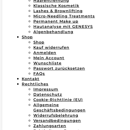
Haarentfernung
Klassische Kosmetik
Lashes & Brownlifting
Micro-Needling Treatments
Permanent Make up
Hautanalyse mit GENESYS
Algenbehandlung
Shop
Shop
Kauf widerrufen
Anmelden
Mein Account
Wunschliste
Passwort zurücksetzen
FAQs
Kontakt
Rechtliches
Impressum
Datenschutz
Cookie-Richtlinie (EU)
Allgemeine
Geschäftsbedingungen
Widerrufsbelehrung
Versandbedingungen
Zahlungsarten