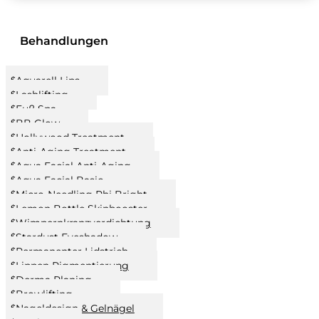
Behandlungen
Aquarell Lips
Lashlifting
Fuß Spa
BB Glow
Hollywood Treatment
Anti-Aging Treatment
Aqua Facial Anti-Aging
Aqua Facial Basic
Micro-Needling Phi Bright
Lemon Bottle Skinbooster
Wimpernkranzverdichtung
Stardust Eyeshadow
Permanenter Lidstrich
Lippen Pigmentierung
Derma Planing
Browlifting
Nageldesign & Gelnägel