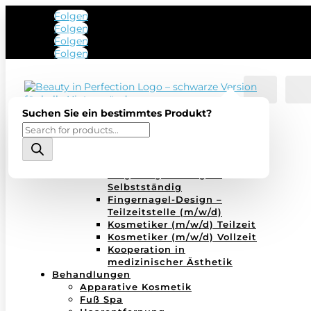
Folgen
Folgen
Folgen
Folgen
Account
Sea
Startseite
Suchen Sie ein bestimmtes Produkt?
Über uns
Products
Über uns
search
Kontakt
Karriere
Fingernagel-Design –
Selbstständig
Fingernagel-Design –
Teilzeitstelle (m/w/d)
Kosmetiker (m/w/d) Teilzeit
Kosmetiker (m/w/d) Vollzeit
Kooperation in
medizinischer Ästhetik
Behandlungen
Apparative Kosmetik
Fuß Spa